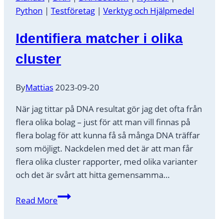
delning
Python
|
Testföretag
|
Verktyg och Hjälpmedel
av
DNA
Identifiera matcher i olika
resultat!
cluster
By
Mattias
2023-09-20
När jag tittar på DNA resultat gör jag det ofta från
flera olika bolag – just för att man vill finnas på
flera bolag för att kunna få så många DNA träffar
som möjligt. Nackdelen med det är att man får
flera olika cluster rapporter, med olika varianter
och det är svårt att hitta gemensamma…
Identifiera
Read More
matcher