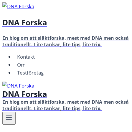
Skip
to
DNA Forska
content
En blog om att släktforska, mest med DNA men också
traditionellt. Lite tankar, lite tips, lite trix.
Kontakt
Om
Testföretag
DNA Forska
En blog om att släktforska, mest med DNA men också
traditionellt. Lite tankar, lite tips, lite trix.