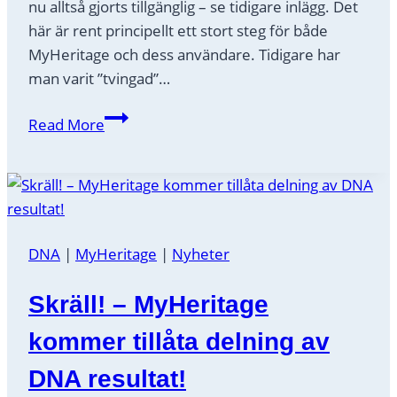
nu alltså gjorts tillgänglig – se tidigare inlägg. Det
här är rent principellt ett stort steg för både
MyHeritage och dess användare. Tidigare har
man varit ”tvingad”…
Dela
Read More
MyHeritage
DNA
resultat
med
en
DNA
|
MyHeritage
|
Nyheter
expert
Skräll! – MyHeritage
kommer tillåta delning av
DNA resultat!