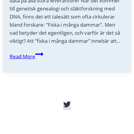
data på alla stora leverantörer När det kommer
till genetisk genealogi och släktforskning med
DNA, finns det ett talesätt som ofta cirkulerar
bland forskare: ”Fiska i många dammar”. Men
vad betyder det egentligen, och varför är det så
viktigt? Att ”fiska i många dammar” innebär att…
Fiska
Read More
i
flera
dammar