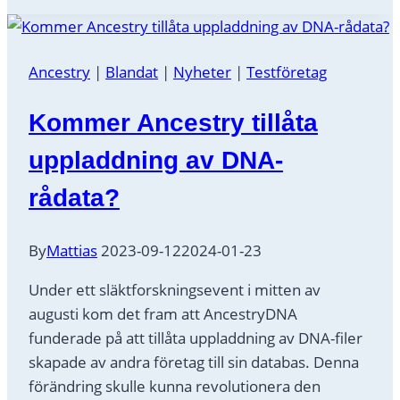
i
olika
cluster
Ancestry
|
Blandat
|
Nyheter
|
Testföretag
Kommer Ancestry tillåta
uppladdning av DNA-
rådata?
By
Mattias
2023-09-12
2024-01-23
Under ett släktforskningsevent i mitten av
augusti kom det fram att AncestryDNA
funderade på att tillåta uppladdning av DNA-filer
skapade av andra företag till sin databas. Denna
förändring skulle kunna revolutionera den