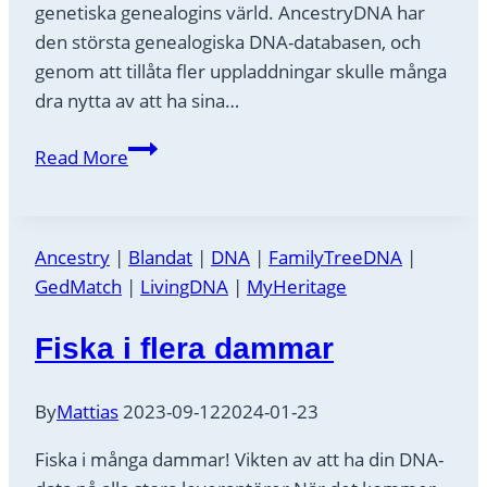
genetiska genealogins värld. AncestryDNA har
den största genealogiska DNA-databasen, och
genom att tillåta fler uppladdningar skulle många
dra nytta av att ha sina…
Kommer
Read More
Ancestry
tillåta
uppladdning
Ancestry
|
Blandat
|
DNA
|
FamilyTreeDNA
|
av
GedMatch
|
LivingDNA
|
MyHeritage
DNA-
rådata?
Fiska i flera dammar
By
Mattias
2023-09-12
2024-01-23
Fiska i många dammar! Vikten av att ha din DNA-