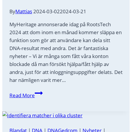
By
Mattias
2024-03-02
2024-03-21
MyHeritage annonserade idag på RootsTech
2024 att dom inom en månad kommer släppa en
funktion som gör att användare kan dela sitt
DNA-resultat med andra. Det är fantastiska
nyheter – Vi är många som fått våra konton
blockade då man försökt hjälpa/fått hjälp av
andra, just för att inloggningsuppgifter delats. Det
har nämligen varit mer…
Skräll!
Read More
–
MyHeritage
kommer
tillåta
Blandat
|
DNA
|
DNAGedcom
|
Nyheter
|