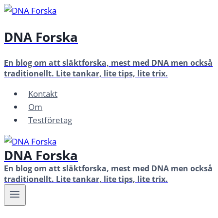
Skip
to
DNA Forska
content
En blog om att släktforska, mest med DNA men också
traditionellt. Lite tankar, lite tips, lite trix.
Kontakt
Om
Testföretag
DNA Forska
En blog om att släktforska, mest med DNA men också
traditionellt. Lite tankar, lite tips, lite trix.