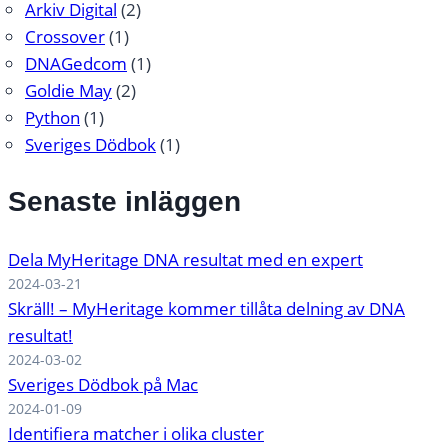
Arkiv Digital
(2)
Crossover
(1)
DNAGedcom
(1)
Goldie May
(2)
Python
(1)
Sveriges Dödbok
(1)
Senaste inläggen
Dela MyHeritage DNA resultat med en expert
2024-03-21
Skräll! – MyHeritage kommer tillåta delning av DNA
resultat!
2024-03-02
Sveriges Dödbok på Mac
2024-01-09
Identifiera matcher i olika cluster