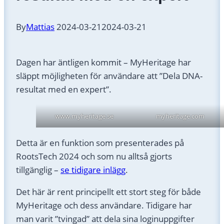
By
Mattias
2024-03-21
2024-03-21
Dagen har äntligen kommit – MyHeritage har
släppt möjligheten för användare att ”Dela DNA-
resultat med en expert”.
www.myheritage.se
myheritage.com
Detta är en funktion som presenterades på
RootsTech 2024 och som nu alltså gjorts
tillgänglig –
se tidigare inlägg
.
Det här är rent principellt ett stort steg för både
MyHeritage och dess användare. Tidigare har
man varit ”tvingad” att dela sina loginuppgifter