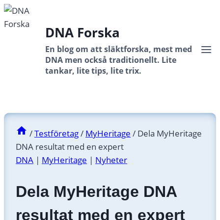
Skip
to
DNA Forska
content
En blog om att släktforska, mest med
DNA men också traditionellt. Lite
tankar, lite tips, lite trix.
/
Testföretag
/
MyHeritage
/
Dela MyHeritage
DNA resultat med en expert
DNA
|
MyHeritage
|
Nyheter
Dela MyHeritage DNA
resultat med en expert