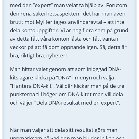
med den ”expert” man velat ta hjälp av. Förutom
den rena säkerhetsaspekten i det har man även
brutit mot MyHeritages användaravtal – att inte
dela kontouppgifter. Vi är nog flera som på grund
av detta fått våra konton låsta och fått vänta i
veckor på att få dom öppnande igen. Så, detta är
bra, riktigt bra, nyheter!
Man hittar valet genom att som inloggad DNA-
kits ägare klicka på ”DNA” i menyn och välja
”Hantera DNA-kit”. Väl där klickar man på de tre
punkterna till höger om DNA-kitet man vill dela
och väljer ”Dela DNA-resultat med en expert”.
När man väljer att dela sitt resultat görs man
uppmärksam på vad den man bjuder in kan och