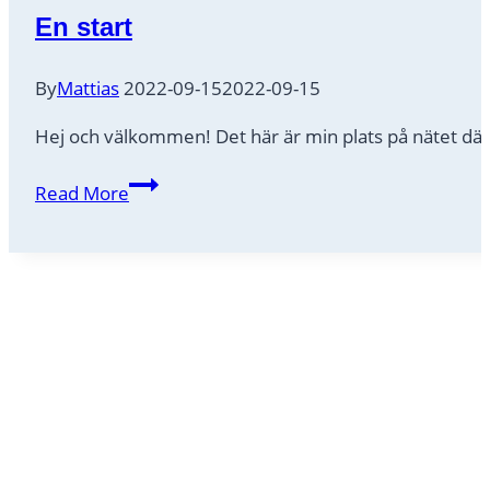
En start
By
Mattias
2022-09-15
2022-09-15
Hej och välkommen! Det här är min plats på nätet där
En
Read More
start